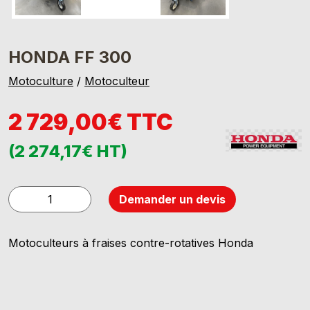
HONDA FF 300
Motoculture
/
Motoculteur
2 729,00€ TTC
(2 274,17€ HT)
quantité
Demander un devis
de
HONDA
Motoculteurs à fraises contre-rotatives Honda
FF
300