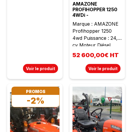
AMAZONE
PROFIHOPPER 1250
4WDi -
Marque : AMAZONE
Profihopper 1250
4wd Puissance : 24,5
cv Moteur Diésel
Lombardini 3
52 600,00€ HT
cylindres Cylindrée :
1028 cc Poids : 1600
Voir le produit
Voir le produit
kg Largeur de travail :
1m25 Rotor SmartCut
avec 72 lames
PROMOS
ventilées affutées -
-2%
Réglages central
progressif de la
hauteur de travail
Rouleau de jauge
arrière Relevage