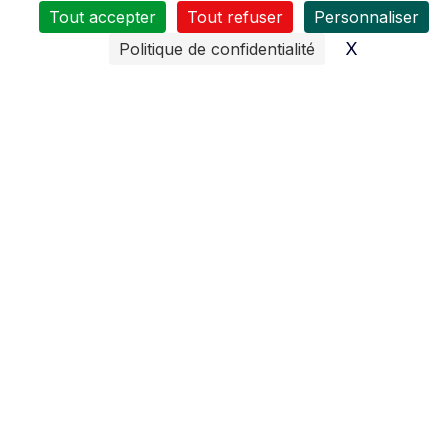
Tout accepter
Tout refuser
Personnaliser
X
Masquer l
Politique de confidentialité
Toute l’équipe de
Chivot Motoculture Troarn
se tient
à votre service :
du
Mardi au Vendredi
8H30 à 12H00 et de 14H00 à 18H30
Samedi
de 8h00 à 12h00 et de 14h00 à 17h30
De nombreux moyens sont mis en œuvres pour vous
assurer