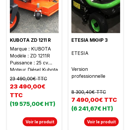
KUBOTA ZD 1211 R
ETESIA MKHP 3
Marque : KUBOTA
ETESIA
Modèle : ZD 1211R
Puissance : 25 cv
Version
Moteur Diésel Kubota
professionnelle
3 cylindres Cylindrée :
23 490,00€ TTC
1123 cc Poids : 800 kg
23 490,00€
Largeur de coupe :
8 300,40€ TTC
TTC
1m52 Hauteur de
7 490,00€ TTC
(19 575,00€ HT)
coupe réglable de 25
(6 241,67€ HT)
à 127 mm Plateau de
coupe mécano soudé
Voir le produit
Voir le produit
Siège confort avec