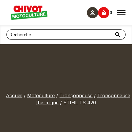
Panneau de gestion des cookies
0
Accueil
/
Motoculture
/
Tronçonneuse
/
Tronçonneuse
thermique
/ STIHL TS 420