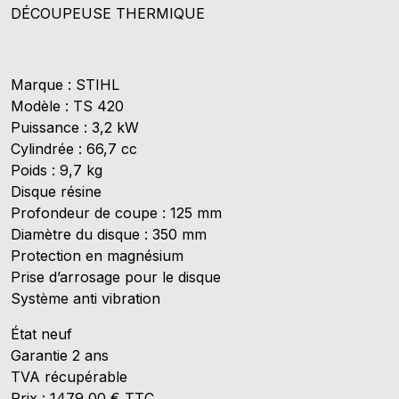
DÉCOUPEUSE THERMIQUE
TS
420
Marque : STIHL
Modèle : TS 420
Puissance : 3,2 kW
Cylindrée : 66,7 cc
Poids : 9,7 kg
Disque résine
Profondeur de coupe : 125 mm
Diamètre du disque : 350 mm
Protection en magnésium
Prise d’arrosage pour le disque
Système anti vibration
État neuf
Garantie 2 ans
TVA récupérable
Prix : 1479,00 € TTC