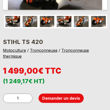
STIHL TS 420
Motoculture
/
Tronçonneuse
/
Tronçonneuse
thermique
1 499,00€ TTC
(1 249,17€ HT)
quantité
Demander un devis
de
STIHL