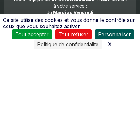
à votre service :
du
Mardi au Vendredi
8H30 à 12H00 et de 14H00 à 18H30
Ce site utilise des cookies et vous donne le contrôle sur
Samedi
ceux que vous souhaitez activer
de 8h00 à 12h00 et de 14h00 à 17h30
Tout accepter
Tout refuser
Personnaliser
X
Masquer l
Politique de confidentialité
De nombreux moyens sont mis en œuvres pour vous
assurer
un service après vente de qualité
.
Le personnel reçoit régulièrement des formations pour
tous les domaines d’activités (moteurs 2 temps, 4 temps,
diésel, quad…).