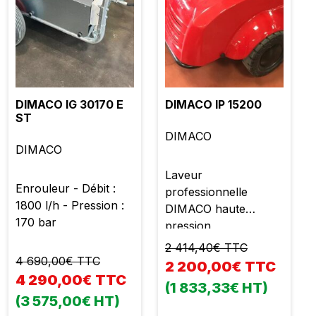
DIMACO IG 30170 E
DIMACO IP 15200
ST
DIMACO
DIMACO
Laveur
Enrouleur - Débit :
professionnelle
1800 l/h - Pression :
DIMACO haute
170 bar
pression
2 414,40€ TTC
4 690,00€ TTC
2 200,00€ TTC
4 290,00€ TTC
(1 833,33€ HT)
(3 575,00€ HT)