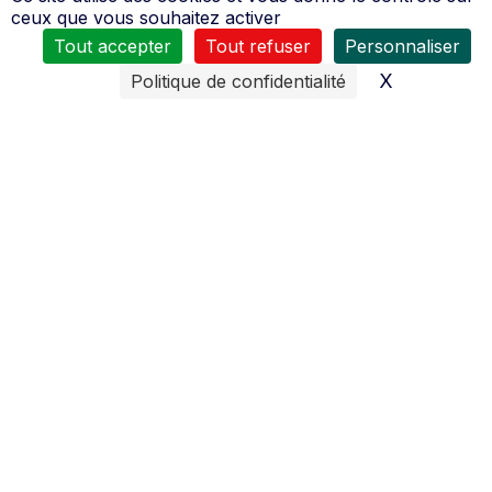
ceux que vous souhaitez activer
Tout accepter
Tout refuser
Personnaliser
X
Masquer l
Politique de confidentialité
Nos services
Toute l’équipe de
Chivot Motoculture Troarn
se tient
à votre service :
du
Mardi au Vendredi
8H30 à 12H00 et de 14H00 à 18H30