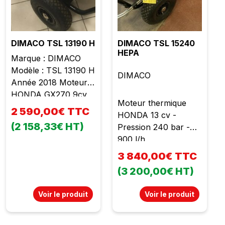
DIMACO TSL 13190 H
DIMACO TSL 15240
HEPA
Marque : DIMACO
Modèle : TSL 13190 H
DIMACO
Année 2018 Moteur
HONDA GX270 9cv
Moteur thermique
Débit : 780 l/h
2 590,00€ TTC
HONDA 13 cv -
Pression : 190 Bar
(2 158,33€ HT)
Pression 240 bar -
Sécurité de pompe
900 l/h
VST Lance turbo
Lance à jet réglable
3 840,00€ TTC
10m de flexible État
(3 200,00€ HT)
neuf Garantie 1 an
Prix : 2590,00 € TTC
Voir le produit
Voir le produit
soit 2158,33 € HT