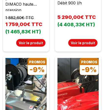
Débit 900 l/h
DIMACO haute
pression
5 290,00€ TTC
1 882,60€ TTC
1 759,00€ TTC
(4 408,33€ HT)
(1 465,83€ HT)
Voir le produit
Voir le produit
PROMOS
PROMOS
-9%
-9%