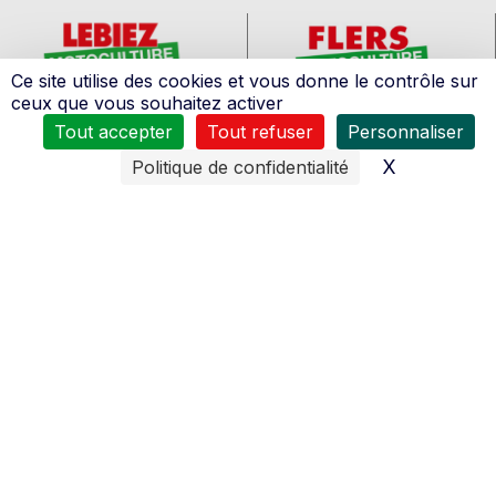
Ce site utilise des cookies et vous donne le contrôle sur
ceux que vous souhaitez activer
Lebiez
Flers
Tout accepter
Tout refuser
Personnaliser
2 Av. Jean Monnet
Z.A. Les Coudrettes
X
Masquer l
Politique de confidentialité
50700 Valognes
61100 Flers
02.33.41.66.17
02.33.65.31.31
Voir le plan
Voir le plan
Chivot
Chivot
Bis, 110 Rte de Rouen
1 Chemin de la Croix
14670 Troarn
Vautier
14980 Rots
02.31.43.86.53
Voir le plan
02.31.26.00.00