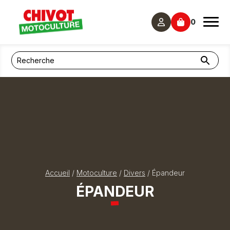
Panneau de gestion des cookies
0
Accueil
/
Motoculture
/
Divers
/ Épandeur
ÉPANDEUR