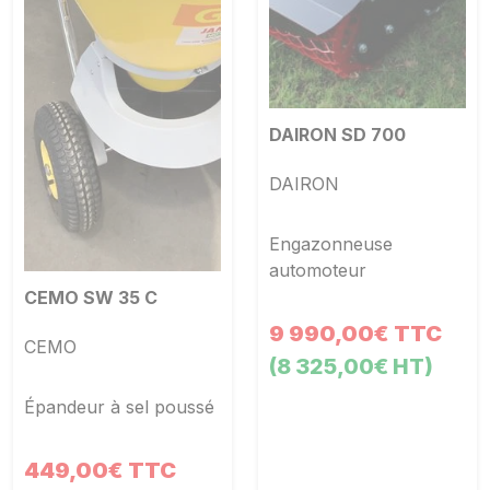
DAIRON SD 700
DAIRON
Engazonneuse
automoteur
CEMO SW 35 C
9 990,00€ TTC
CEMO
(8 325,00€ HT)
Épandeur à sel poussé
449,00€ TTC