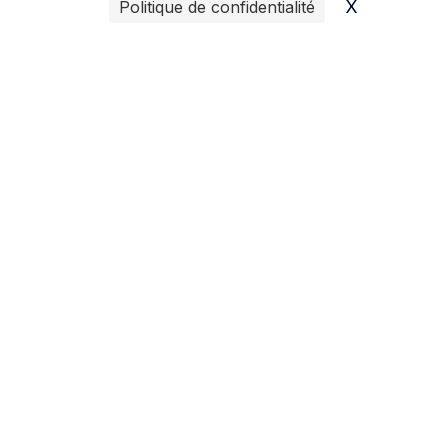
X
Masquer l
Politique de confidentialité
Jamotte
La Haye
2406 Route de Caen
ZA, 2 Rue du Carrousel
14500 Vire
50250 La Haye