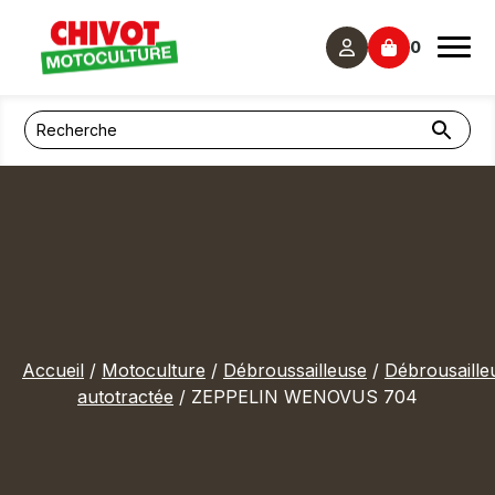
Panneau de gestion des cookies
0
Accueil
/
Motoculture
/
Débroussailleuse
/
Débrousaille
autotractée
/ ZEPPELIN WENOVUS 704