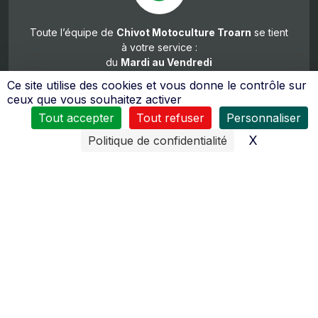
Toute l’équipe de
Chivot Motoculture Troarn
se tient
à votre service :
du
Mardi au Vendredi
8H30 à 12H00 et de 14H00 à 18H30
Ce site utilise des cookies et vous donne le contrôle sur
Samedi
ceux que vous souhaitez activer
de 8h00 à 12h00 et de 14h00 à 17h30
Tout accepter
Tout refuser
Personnaliser
X
Masquer l
Politique de confidentialité
De nombreux moyens sont mis en œuvres pour vous
assurer
un service après vente de qualité
.
Le personnel reçoit régulièrement des formations pour
tous les domaines d’activités (moteurs 2 temps, 4 temps,