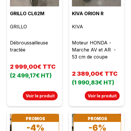
GRILLO CL62M
KIVA ORION R
GRILLO
KIVA
Débroussailleuse
Moteur HONDA -
tractée
Marche AV et AR -
53 cm de coupe
2 999,00€ TTC
2 389,00€ TTC
(2 499,17€ HT)
(1 990,83€ HT)
Voir le produit
Voir le produit
PROMOS
PROMOS
-4%
-6%