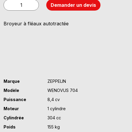
quantité
Demander un devis
de
ZEPPELIN
Broyeur à fléaux autotractée
WENOVUS
704
Marque
ZEPPELIN
Modèle
WENOVUS 704
Puissance
8,4 cv
Moteur
1 cylindre
Cylindrée
304 cc
Poids
155 kg