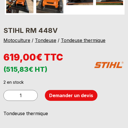
STIHL RM 448V
Motoculture
/
Tondeuse
/
Tondeuse thermique
619,00€ TTC
(515,83€ HT)
2 en stock
quantité
Demander un devis
de
STIHL
Tondeuse thermique
RM
448V