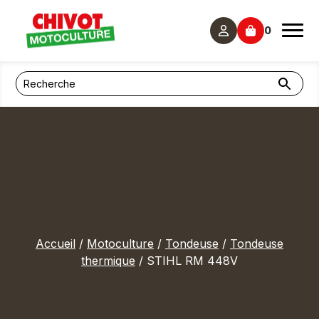
Panneau de gestion des cookies
0
Accueil
/
Motoculture
/
Tondeuse
/
Tondeuse
thermique
/ STIHL RM 448V