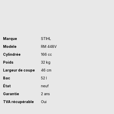
Marque
STIHL
Modèle
RM 448V
Cylindrée
166 cc
Poids
32 kg
Largeur de coupe
46 cm
Bac
52 l
État
neuf
Garantie
2 ans
TVA récupérable
Oui