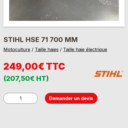
STIHL HSE 71 700 MM
Motoculture
/
Taille haies
/
Taille haie électrique
249,00€ TTC
(207,50€ HT)
quantité
Demander un devis
de
STIHL
HSE
71