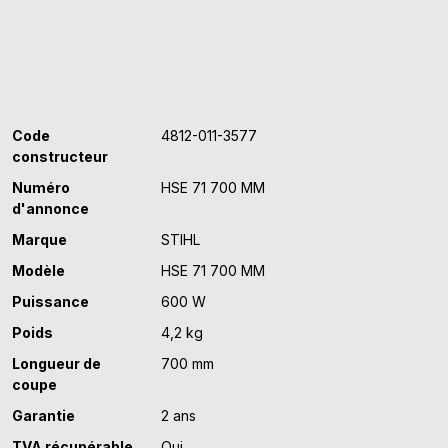
700
MM
Code
4812-011-3577
constructeur
Numéro
HSE 71 700 MM
d'annonce
Marque
STIHL
Modèle
HSE 71 700 MM
Puissance
600 W
Poids
4,2 kg
Longueur de
700 mm
coupe
Garantie
2 ans
TVA récupérable
Oui