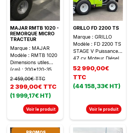
MAJAR RMTB 1020 -
GRILLO FD 2200 TS
REMORQUE MICRO
Marque : GRILLO
TRACTEUR
Modèle : FD 2200 TS
Marque : MAJAR
STAGE V Puissance :
Modèle : RMTB 1020
47 cv Moteur Diésel
Dimensions utiles
Yanmar 4 cylindres
52 990,00€
(cm) : 200*120-35
Cylindrée : 2190 cc
Charge utile (kg) :
TTC
2 459,00€ TTC
Poids : 1600 kg
1000 Poids à vide (kg)
(44 158,33€ HT)
2 399,00€ TTC
Plateau de coupe :
: 280 Ridelles
1m55 4 Roues
(1 999,17€ HT)
rabattables et
motrices
amovibles en position
Transmission
Voir le produit
Voir le produit
latérale Frein de
hydrostatique avec 4
parking Attelage à
moteurs hydrauliques
hauteur réglable
sur les 4 roues
PROMOS