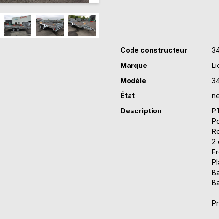
Code constructeur
3
Marque
Li
Modèle
3
État
ne
Description
PT
Po
R
2 
Fr
Pl
Ba
Ba
Pr