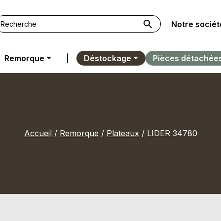
Notre sociét
Remorque
|
Déstockage
Pièces détachée
Accueil
/
Remorque
/
Plateaux
/ LIDER 34780