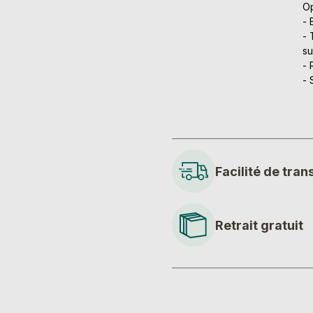
Op
- 
- 
su
- 
- 
Facilité de tran
Retrait gratuit