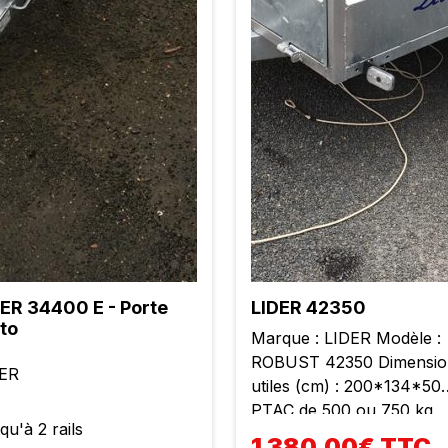
ER 34400 E - Porte
LIDER 42350
to
Marque : LIDER Modèle :
ROBUST 42350 Dimensio
DER
utiles (cm) : 200*134*50
PTAC de 500 ou 750 kg
qu'à 2 rails
Poids à vide : 206 kg Rou
1 380,00€ TTC