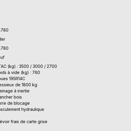
4780
der
4780
uf
AC (kg) : 3500 / 3000 / 2700
ids à vide (kg) : 760
oues 195R14C
essieux de 1800 kg
einage à inertie
ancher bois
rre de blocage
sculement hydraulique
évoir frais de carte grise