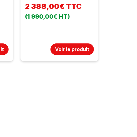
2 388,00€ TTC
ant
(1 990,00€ HT)
e -
re
 -
urs
it
Voir le produit
0cm
,
rte-
g +
er
ur
50