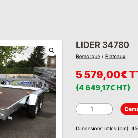
LIDER 34780
Remorque
/
Plateaux
5 579,00€ 
(4 649,17€ HT)
quantité
Dema
de
LIDER
Dimensions utiles (cm): 4
34780