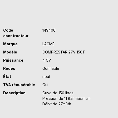
27V
150T
Code
149400
constructeur
Marque
LACME
Modèle
COMPRESTAR 27V 150T
Puissance
4 CV
Roues
Gonflable
État
neuf
TVA récupérable
Oui
Description
Cuve de 150 litres
Pression de 11 Bar maximum
Débit de 27m3/h