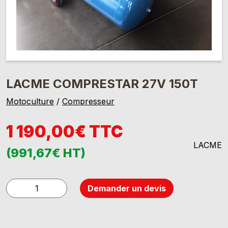
LACME COMPRESTAR 27V 150T
Motoculture
/
Compresseur
1 190,00€ TTC
LACME
(991,67€ HT)
quantité
Demander un devis
de
LACME
COMPRESTAR