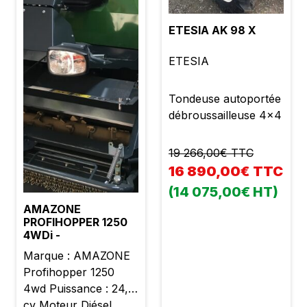
ETESIA AK 98 X
ETESIA
Tondeuse autoportée
débroussailleuse 4x4
19 266,00€ TTC
16 890,00€ TTC
(14 075,00€ HT)
AMAZONE
PROFIHOPPER 1250
4WDi -
Marque : AMAZONE
Profihopper 1250
4wd Puissance : 24,5
cv Moteur Diésel