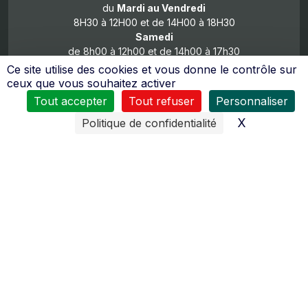
du
Mardi au Vendredi
8H30 à 12H00 et de 14H00 à 18H30
Samedi
de 8h00 à 12h00 et de 14h00 à 17h30
Ce site utilise des cookies et vous donne le contrôle sur
ceux que vous souhaitez activer
Tout accepter
Tout refuser
Personnaliser
X
Masquer l
Politique de confidentialité
De nombreux moyens sont mis en œuvres pour vous
assurer
un service après vente de qualité
.
Le personnel reçoit régulièrement des formations pour
tous les domaines d’activités (moteurs 2 temps, 4 temps,
diésel, quad…).