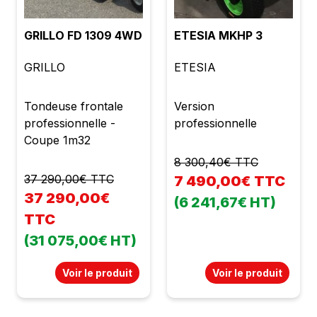
sécurité de surcharge
Bac arrière 730 litres
GRILLO FD 1309 4WD
ETESIA MKHP 3
compactés Vidange
hydraulique en
GRILLO
ETESIA
hauteur jusqu'à 2m10
Entrainement
hydrostatique Kit
Tondeuse frontale
Version
homologation route 4
professionnelle -
professionnelle
roues motrices État
Coupe 1m32
neuf Garantie 2 ans
8 300,40€ TTC
TVA récupérable Prix
37 290,00€ TTC
7 490,00€ TTC
: 52600,00 € HT soit
37 290,00€
(6 241,67€ HT)
63120,00 € TTC
TTC
(31 075,00€ HT)
Voir le produit
Voir le produit