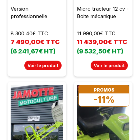
Version
Micro tracteur 12 cv -
professionnelle
Boite mécanique
8 300,40€ TTC
11 990,00€ TTC
7 490,00€ TTC
11 439,00€ TTC
(6 241,67€ HT)
(9 532,50€ HT)
Voir le produit
Voir le produit
PROMOS
-11%