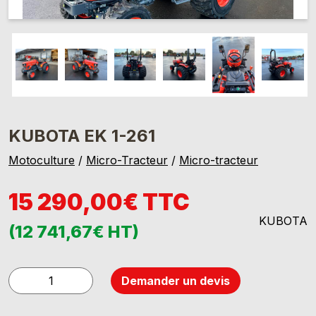
KUBOTA EK 1-261
Motoculture
/
Micro-Tracteur
/
Micro-tracteur
15 290,00€ TTC
KUBOTA
(12 741,67€ HT)
quantité
Demander un devis
de
KUBOTA