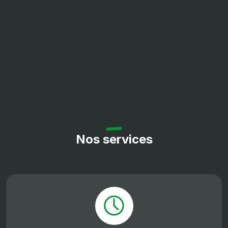
hydraulique avec une
soupape de sécurité
contre les chocs
accidentels. Turbine
actionnée
séparément du
plateau et à double
vitesse de rotation.
Système de vidange
du bac hydraulique
avec ouverture
Nos services
automatique à
hauteur jusqu'à 2m50
avec écart de 50 cm
Blocage de différentiel
automatique et à
commande manuelle
par bouton Siège
super confort avec