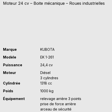
Moteur 24 cv – Boite mécanique – Roues industrielles
EK
1-
261
Marque
KUBOTA
Modèle
EK 1-261
Puissance
24,4 cv
Moteur
Diésel
3 cylindres
Cylindrée
1318 cc
Poids
1000 kg
Équipement
relevage arrière 3 points
prise de force arrière
arceau de sécurité