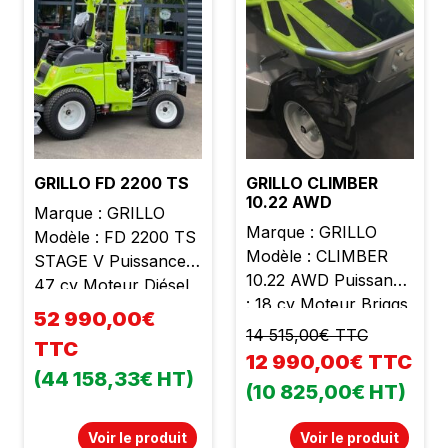
GRILLO FD 2200 TS
GRILLO CLIMBER
10.22 AWD
Marque : GRILLO
Marque : GRILLO
Modèle : FD 2200 TS
Modèle : CLIMBER
STAGE V Puissance :
10.22 AWD Puissance
47 cv Moteur Diésel
: 18 cv Moteur Briggs
Yanmar 4 cylindres
52 990,00€
et Stratton 2 cylindres
Cylindrée : 2190 cc
14 515,00€ TTC
TTC
Cylindrée : 656 cc
Poids : 1600 kg
12 990,00€ TTC
Poids : 345 kg
(44 158,33€ HT)
Plateau de coupe :
(10 825,00€ HT)
Largeur de travail : 93
1m55 4 Roues
cm Transmission
motrices
Voir le produit
Voir le produit