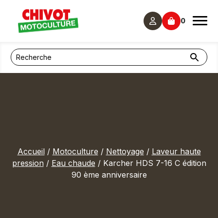
Panneau de gestion des cookies
0
Accueil
/
Motoculture
/
Nettoyage
/
Laveur haute
pression
/
Eau chaude
/ Karcher HDS 7-16 C édition
90 ème anniversaire