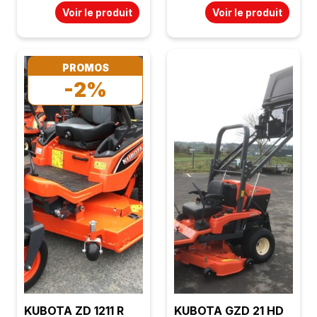
Cylindrée : 656 cc
Vidage hydraulique
Voir le produit
Voir le produit
Blocage de différentiel
Bac à vidage en
intégré Poids : 265 kg
hauteur jusqu'à 1m97
Largeur de coupe : 91
Bac : 640 l Relevage
PROMOS
cm Boite
de coupe hydraulique
-2%
hydrostatique État
Boite hydrostatique
neuf Garantie 2 ans
TVA récupérable
KUBOTA ZD 1211 R
KUBOTA GZD 21 HD