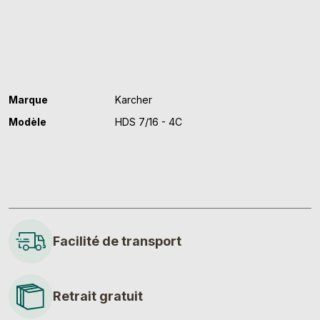
16
C
édition
90
ème
anniversaire
Marque
Karcher
Modèle
HDS 7/16 - 4C
Facilité de transport
Retrait gratuit