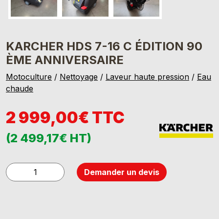
KARCHER HDS 7-16 C ÉDITION 90
ÈME ANNIVERSAIRE
Motoculture
/
Nettoyage
/
Laveur haute pression
/
Eau
chaude
2 999,00€ TTC
(2 499,17€ HT)
quantité
Demander un devis
de
Karcher
HDS
7-