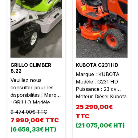
GRILLO CLIMBER
KUBOTA G231 HD
8.22
Marque : KUBOTA
Veuillez nous
Modèle : G231 HD
consulter pour les
Puissance : 23 cv
disponibilités ! Marque
Moteur Diésel Kubota
: GRILLO Modèle :
3 cylindres Cylindrée :
25 290,00€
CLIMBER 8.22
898 cc Poids : 955 kg
9 474,00€ TTC
TTC
Puissance : 18 cv
Largeur de travail :
7 990,00€ TTC
Moteur Briggs et
(21 075,00€ HT)
1m22 Éjection arrière
(6 658,33€ HT)
Stratton 2 cylindres
2 lames Bac arrière