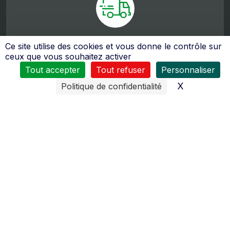
De nombreux moyens sont mis en œuvres pour vous
Ce site utilise des cookies et vous donne le contrôle sur
assurer
ceux que vous souhaitez activer
un service après vente de qualité
.
Tout accepter
Tout refuser
Personnaliser
Le personnel reçoit régulièrement des formations pour
tous les domaines d’activités (moteurs 2 temps, 4 temps,
X
Masquer l
Politique de confidentialité
diésel, quad…).
Une intervention de dépannage
ou d’entretien
peut être réalisée chez vous
grâce à
l’un des
deux camions ateliers
.