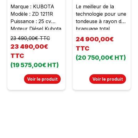
Marque : KUBOTA
Le meilleur de la
Modèle : ZD 1211R
technologie pour une
Puissance : 25 cv
tondeuse à rayon de
Moteur Diésel Kubota
braquage total
3 cylindres Cylindrée :
étonnamment
23 490,00€ TTC
24 900,00€
1123 cc Poids : 800 kg
efficace, endurante et
23 490,00€
TTC
Largeur de coupe :
très facile d'utilisation.
TTC
(20 750,00€ HT)
1m52 Hauteur de
Système de coupe à
(19 575,00€ HT)
coupe réglable de 25
ramassage direct
à 127 mm Plateau de
ultra-efficace pour
Voir le produit
Voir le produit
coupe mécano soudé
accroitre la
Siège confort avec
productivité. Marque :
accoudoirs Braquage
KUBOTA Modèle :
zéro Éjection arrière
GZD 21 HD Cylindrée
Kit mulching inclus 3
: 778 cc 2 roues
lames Arceau de
motrices Boite
sécurité Boite
hydrostatique Moteur
hydrostatique
Diésel Kubota 3