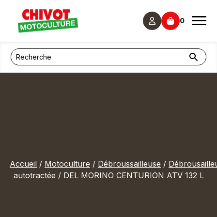
Panneau de gestion des cookies
0
Accueil
/
Motoculture
/
Débroussailleuse
/
Débrousaille
autotractée
/ DEL MORINO CENTURION ATV 132 L