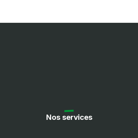
hauteur jusqu'à 2m50
Entrainement
hydrostatique 4 roues
motrices État neuf
Garantie 2 ans TVA
récupérable Prix :
85890,00 € TTC soit
71575,00 € HT avec
kit homologation
route
Nos services