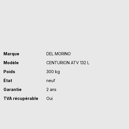
CENTURION
ATV
132
L
Marque
DEL MORINO
Modèle
CENTURION ATV 132 L
Poids
300 kg
État
neuf
Garantie
2 ans
TVA récupérable
Oui