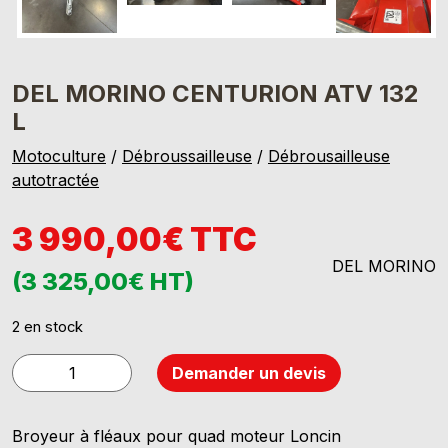
DEL MORINO CENTURION ATV 132
L
Motoculture
/
Débroussailleuse
/
Débrousailleuse
autotractée
3 990,00€ TTC
DEL MORINO
(3 325,00€ HT)
2 en stock
quantité
Demander un devis
de
DEL
Broyeur à fléaux pour quad moteur Loncin
MORINO