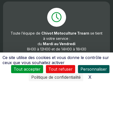
Toute l’équipe de
Chivot Motoculture Troarn
se tient
à votre service :
du
Mardi au Vendredi
8H30 à 12H00 et de 14H00 à 18H30
Samedi
Ce site utilise des cookies et vous donne le contrôle sur
de 8h00 à 12h00 et de 14h00 à 17h30
ceux que vous souhaitez activer
Tout accepter
Tout refuser
Personnaliser
X
Masquer l
Politique de confidentialité
De nombreux moyens sont mis en œuvres pour vous