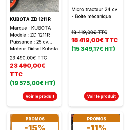
Micro tracteur 24 cv
- Boite mécanique
KUBOTA ZD 1211 R
Marque : KUBOTA
18 419,00€ TTC
Modèle : ZD 1211R
18 419,00€ TTC
Puissance : 25 cv
(15 349,17€ HT)
Moteur Diésel Kubota
3 cylindres Cylindrée :
23 490,00€ TTC
1123 cc Poids : 800 kg
23 490,00€
Largeur de coupe :
TTC
1m52 Hauteur de
(19 575,00€ HT)
coupe réglable de 25
à 127 mm Plateau de
Voir le produit
Voir le produit
coupe mécano soudé
Siège confort avec
accoudoirs Braquage
zéro Éjection arrière
PROMOS
PROMOS
Kit mulching inclus 3
-15%
-11%