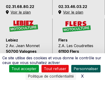
02.31.68.80.22
02.33.46.03.22
Voir le plan
Voir le plan
Lebiez
Flers
2 Av. Jean Monnet
Z.A. Les Coudrettes
50700 Valognes
61100 Flers
Ce site utilise des cookies et vous donne le contrôle sur
02.33.41.66.17
02.33.65.31.31
ceux que vous souhaitez activer
Voir le plan
Voir le plan
Tout accepter
Tout refuser
Personnaliser
X
Masquer l
Politique de confidentialité
Chivot
Chivot
Bis, 110 Rte de Rouen
1 Chemin de la Croix